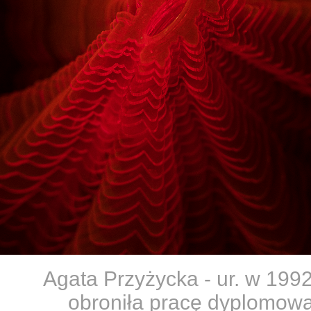
Agata Przyżycka - ur. w 199
obroniła pracę dyplomow