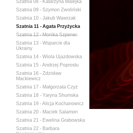
Szatnia 08 - Katarzyna Malejka
Szatnia 09 - Szymon Zwoliński
Szatnia 10 - Jakub Wawrzak
Szatnia 11 - Agata Przyżycka
S̶z̶a̶t̶n̶i̶a̶ ̶1̶2̶ ̶-̶ ̶M̶o̶n̶i̶k̶a̶ ̶S̶z̶p̶e̶n̶e̶r̶
Szatnia 13 - Wsparcie dla
Ukrainy
Szatnia 14 - Wiola Ujazdowska
Szatnia 15 - Andrzej Poprostu
Szatnia 16 - Zdzisław
Mackiewicz
Szatnia 17 - Małgorzata Czyż
Szatnia 18 - Yaryna Shumska
Szatnia 19 - Alicja Kochanowicz
Szatnia 20 - Maciek Salamon
Szatnia 21 - Ewelina Grabowska
Szatnia 22 - Barbara