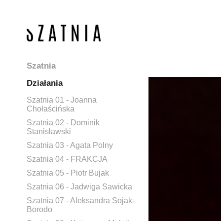
Szatnia
Działania
Szatnia 01 - Joanna
Chołaścińska
Szatnia 02 - Dominik
Stanisławski
Szatnia 03 - Agata Polny
Szatnia 04 - FRAKCJA
Szatnia 05 - Piotr Bujak
Szatnia 06 - Jadwiga Sawicka
Szatnia 07 - Aleksandra Sojak-
Borodo