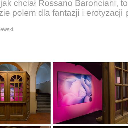
– jak chciał Rossano Baronciani, t
e polem dla fantazji i erotyzacji 
iewski