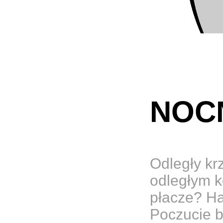
NOC
Odległy kr
odległym k
płacze? H
Poczucie 