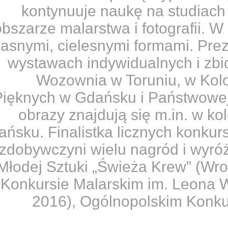
kontynuuje naukę na studiach
obszarze malarstwa i fotografii. 
jasnymi, cielesnymi formami. Pre
wystawach indywidualnych i zbio
Wozownia w Toruniu, w Kolon
Pięknych w Gdańsku i Państwowej 
obrazy znajdują się m.in. w 
ńsku. Finalistka licznych konkurs
zdobywczyni wielu nagród i wyróż
Młodej Sztuki „Świeża Krew” (Wro
Konkursie Malarskim im. Leona 
2016), Ogólnopolskim Konku