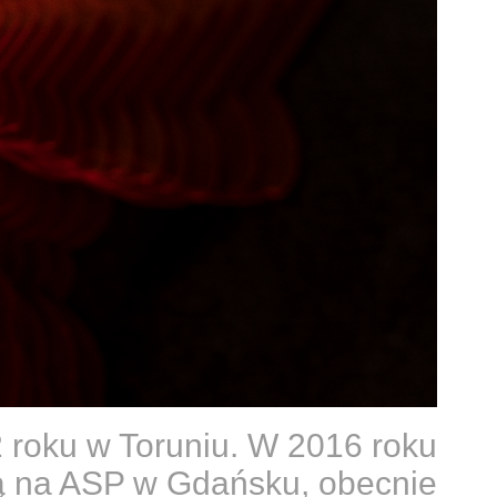
2 roku w Toruniu. W 2016 roku
ą na ASP w Gdańsku, obecnie