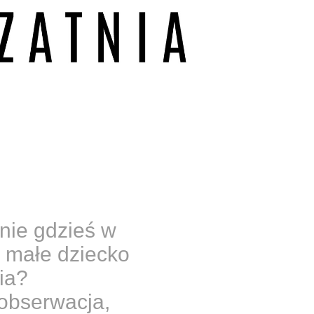
enie gdzieś w
y małe dziecko
ia?
obserwacja,