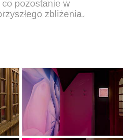
o co pozostanie w
przyszłego zbliżenia.