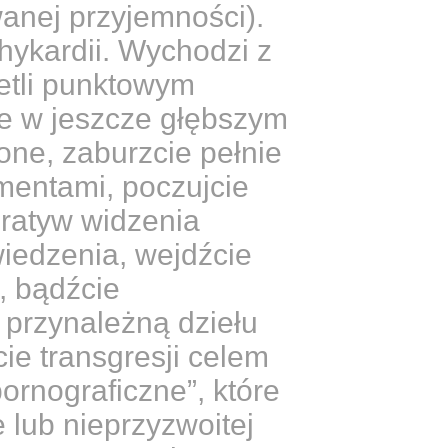
wanej przyjemności).
chykardii. Wychodzi z
ietli punktowym
ie w jeszcze głębszym
one, zaburzcie pełnie
mentami, poczujcie
peratyw widzenia
wiedzenia, wejdźcie
, bądźcie
 przynależną dziełu
cie transgresji celem
ornograficzne”, które
 lub nieprzyzwoitej