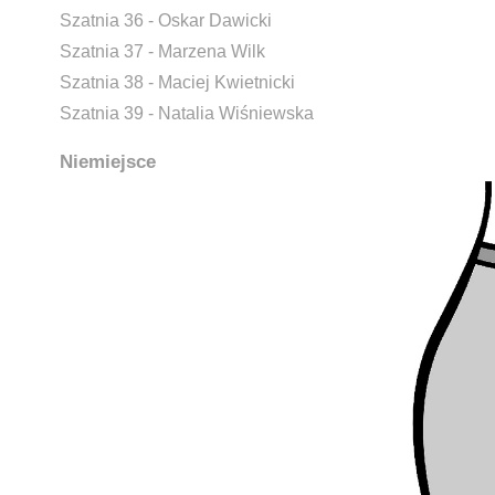
Szatnia 36 - Oskar Dawicki
Szatnia 37 - Marzena Wilk
Szatnia 38 - Maciej Kwietnicki
Szatnia 39 - Natalia Wiśniewska
Niemiejsce