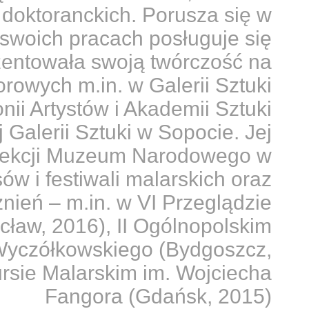
 doktoranckich. Porusza się w
W swoich pracach posługuje się
zentowała swoją twórczość na
rowych m.in. w Galerii Sztuki
ii Artystów i Akademii Sztuki
Galerii Sztuki w Sopocie. Jej
kolekcji Muzeum Narodowego w
ów i festiwali malarskich oraz
nień – m.in. w VI Przeglądzie
cław, 2016), II Ogólnopolskim
Wyczółkowskiego (Bydgoszcz,
rsie Malarskim im. Wojciecha
Fangora (Gdańsk, 2015)