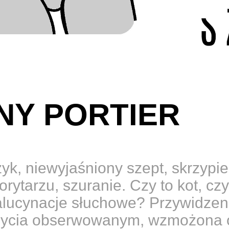
NY PORTIER
zyk, niewyjaśniony szept, skrzypi
orytarzu, szuranie. Czy to kot, cz
alucynacje słuchowe? Przywidzen
bycia obserwowanym, wzmożona 