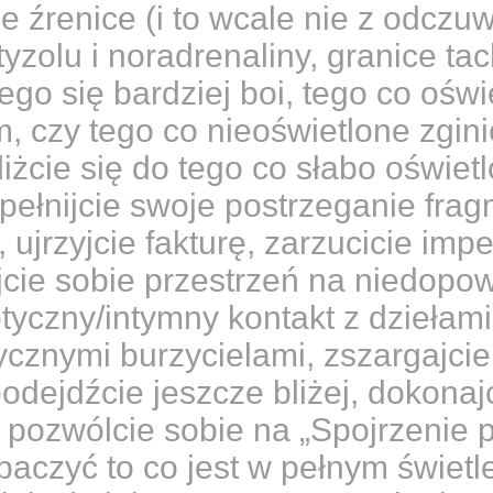
e źrenice (i to wcale nie z odczu
yzolu i noradrenaliny, granice ta
zego się bardziej boi, tego co ośw
, czy tego co nieoświetlone zgin
iżcie się do tego co słabo oświetl
pełnijcie swoje postrzeganie frag
 ujrzyjcie fakturę, zarzucicie im
ajcie sobie przestrzeń na niedopo
tyczny/intymny kontakt z dziełami
cznymi burzycielami, zszargajcie
odejdźcie jeszcze bliżej, dokonaj
, pozwólcie sobie na „Spojrzenie p
baczyć to co jest w pełnym świetle