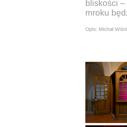
bliskości 
mroku będzi
Opis: Michał Wiśn