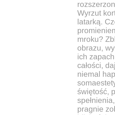
rozszerzon
Wyrzut kort
latarką. C
promieniem
mroku? Zbl
obrazu, wy
ich zapach,
całości, d
niemal hap
somaestety
świętość, p
spełnienia
pragnie zo