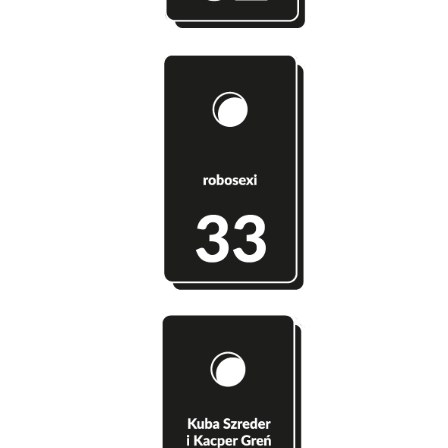
Szatnia 33 - robosexi
Szatnia 34 - Kuba Szreder i Kacper Greń