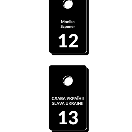
S̶z̶a̶t̶n̶i̶a̶ ̶1̶2̶ ̶-̶ ̶M̶o̶n̶i̶k̶a̶ ̶S̶z̶p̶e̶n̶e̶r̶
Szatnia 13 - Wsparcie dla Ukrainy