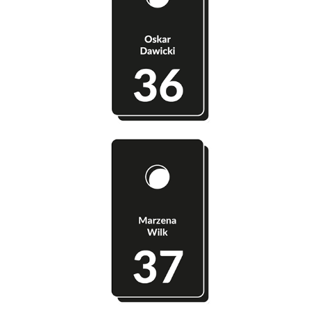
Szatnia 36 - Oskar Dawicki
Szatnia 37 - Marzena Wilk