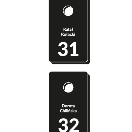
Szatnia 31 - Rafał Kołacki
Szatnia 32 - Dorota Chilińska