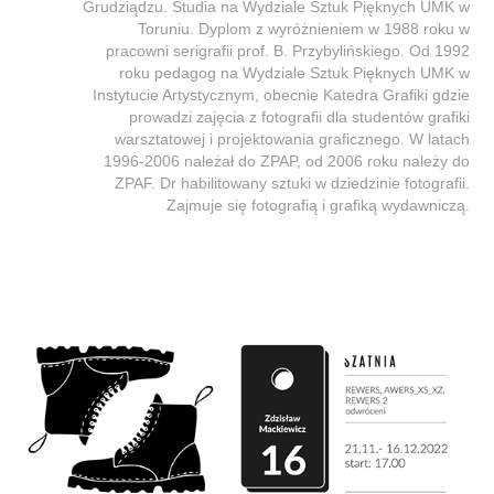
Grudziądzu. Studia na Wydziale Sztuk Pięknych UMK w
Toruniu. Dyplom z wyróżnieniem w 1988 roku w
pracowni serigrafii prof. B. Przybylińskiego. Od 1992
roku pedagog na Wydziale Sztuk Pięknych UMK w
Instytucie Artystycznym, obecnie Katedra Grafiki gdzie
prowadzi zajęcia z fotografii dla studentów grafiki
warsztatowej i projektowania graficznego. W latach
1996-2006 należał do ZPAP, od 2006 roku należy do
ZPAF. Dr habilitowany sztuki w dziedzinie fotografii.
Zajmuje się fotografią i grafiką wydawniczą.