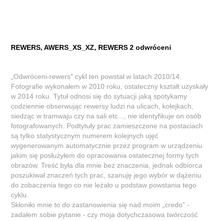
REWERS, AWERS_XS_XZ, REWERS 2 odwróceni
„Odwróceni-rewers” cykl ten powstał w latach 2010/14.
Fotografie wykonałem w 2010 roku, ostateczny kształt uzyskały
w 2014 roku. Tytuł odnosi się do sytuacji jaką spotykamy
codziennie obserwując rewersy ludzi na ulicach, kolejkach,
siedząc w tramwaju czy na sali etc..., nie identyfikuje on osób
fotografowanych. Podtytuły prac zamieszczone na postaciach
są tylko statystycznym numerem kolejnych ujęć
wygenerowanym automatycznie przez program w urządzeniu
jakim się posłużyłem do opracowania ostatecznej formy tych
obrazów. Treść była dla mnie bez znaczenia, jednak odbiorca
poszukiwał znaczeń tych prac, szanuję jego wybór w dążeniu
do zobaczenia tego co nie leżało u podstaw powstania tego
cyklu.
Skłoniło mnie to do zastanowienia się nad moim „credo” -
zadałem sobie pytanie - czy moja dotychczasowa twórczość