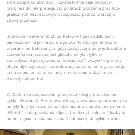
zmierzająca ku abstrakcji i czystej formie daje odbiorcy
margines do interpretacji, czy po latach tworzenia prac foto-
graficznych beztreściowych, rozpocząć podróż twórczą w
stronę przekazu.
„Odwróceni-rewers” to 10 portretów w trzech odsłonach:
pierwsza takimi jakimi są, druga „XS” to niby symetryczne
wizerunki portretowanych, gdyż zazwyczaj znamy jedną stronę
człowieka ta nieznana jest głęboko ukryta i tylko w
sporadycznie jest ujawniana, trzecia „XZ”- wszystkie portrety
otrzymały moje oczy - portretowany patrz na mnie, ja na niego,
ja na siebie, on na mnie mnę, on na siebie widząc mnie.
Swoisty autoportret.
W 2019 roku rozpocząłem pracę nad kolejnym wcieleniem
cyklu - Rewers 2. Portretowani fotografowani są ponownie tylko
od tyły, lecz tym razem bez odzienia oraz nadałem inny numer
„PESEL”: data powstania zdjęcia (urodziny), kolejne 4 liczby to
numer ujęcia, a ostatnia liczba 2 odnosi się do cyklu rewers.