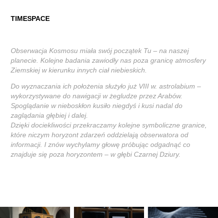
TIMESPACE
Obserwacja Kosmosu miała swój początek Tu – na naszej
planecie. Kolejne badania zawiodły nas poza granicę atmosfery
Ziemskiej w kierunku innych ciał niebieskich.
Do wyznaczania ich położenia służyło już VIII w. astrolabium –
wykorzystywane do nawigacji w żegludze przez Arabów.
Spoglądanie w nieboskłon kusiło niegdyś i kusi nadal do
zaglądania głębiej i dalej.
Dzięki dociekliwości przekraczamy kolejne symboliczne granice,
które niczym horyzont zdarzeń oddzielają obserwatora od
informacji. I znów wychylamy głowę próbując odgadnąć co
znajduje się poza horyzontem – w głębi Czarnej Dziury.