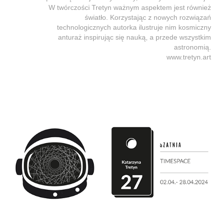
W twórczości Tretyn ważnym aspektem jest również
światło. Korzystając z nowych rozwiązań
technologicznych autorka ilustruje nim kosmiczny
anturaż inspirując się nauką, a przede wszystkim
astronomią.
www.tretyn.art