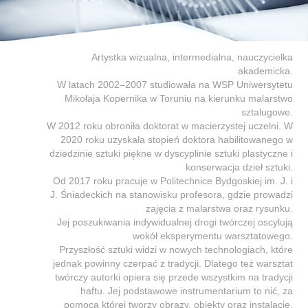
Artystka wizualna, intermedialna, nauczycielka
akademicka.
W latach 2002–2007 studiowała na WSP Uniwersytetu
Mikołaja Kopernika w Toruniu na kierunku malarstwo
sztalugowe.
W 2012 roku obroniła doktorat w macierzystej uczelni. W
2020 roku uzyskała stopień doktora habilitowanego w
dziedzinie sztuki piękne w dyscyplinie sztuki plastyczne i
konserwacja dzieł sztuki.
Od 2017 roku pracuje w Politechnice Bydgoskiej im. J. i
J. Śniadeckich na stanowisku profesora, gdzie prowadzi
zajęcia z malarstwa oraz rysunku.
Jej poszukiwania indywidualnej drogi twórczej oscylują
wokół eksperymentu warsztatowego.
Przyszłość sztuki widzi w nowych technologiach, które
jednak powinny czerpać z tradycji. Dlatego też warsztat
twórczy autorki opiera się przede wszystkim na tradycji
haftu. Jej podstawowe instrumentarium to nić, za
pomocą której tworzy obrazy, obiekty oraz instalacje.